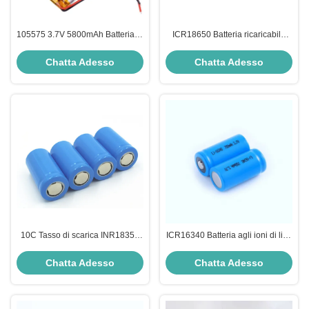
105575 3.7V 5800mAh Batteria ai
ICR18650 Batteria ricaricabile
polimeri di litio per power bank
agli ioni di litio da 3,7 V da 2000
ricaricabile
mAh per applicazioni industriali
Chatta Adesso
Chatta Adesso
10C Tasso di scarica INR18350
ICR16340 Batteria agli ioni di litio
Batteria agli ioni di litio 3.7V
3.7V 700mAh con 500 cicli di vita
700mAh Batteria ricaricabile
per torce e spazzolini
Chatta Adesso
Chatta Adesso