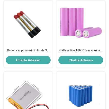
Batteria ai polimeri di litio da 3,7
Cella al litio 18650 con scarica a
V 300 mAh con velocità di scarica
15C, capacità di 1500 mAh e
10C per applicazioni E-Cigarette
tensione nominale di 3,7 V per
Chatta Adesso
Chatta Adesso
utensili elettrici