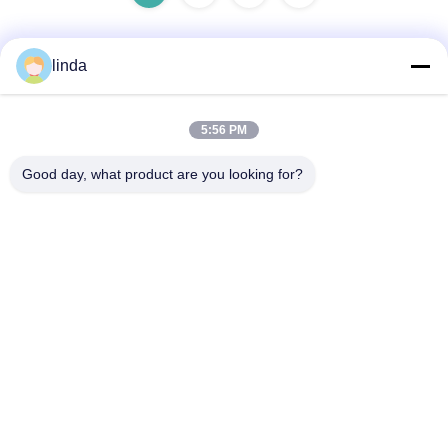
linda
Contatto rapido
5:56 PM
Indirizzo
Good day, what product are you looking for?
pavimento 11, costruente 9, complesso industriale di
Tianlixin, Comunità di longxi, distretto di Longgang,
Shenzhen 51800, Cina
Telefono
86-158-1721-0094
E-mail
linda@szgpebattery.com