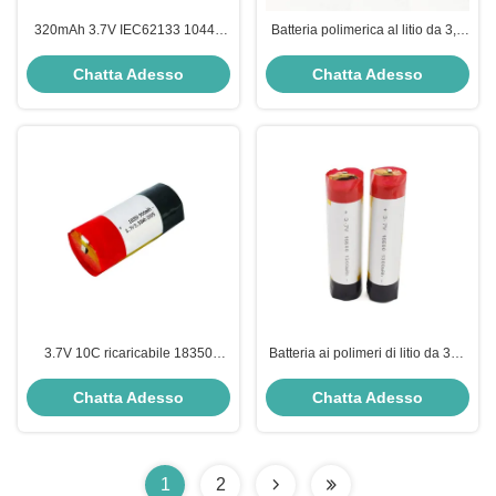
320mAh 3.7V IEC62133 10440
Batteria polimerica al litio da 3,7
Batteria agli ioni di litio AAAA
V per sigarette elettroniche e
Batteria per la scrittura a mano
dispositivi portatili
Chatta Adesso
Chatta Adesso
con penna intelligente
3.7V 10C ricaricabile 18350
Batteria ai polimeri di litio da 350
batteria al litio polimerico
mAh 10C 3,7 V per sigaretta
900mAh per sigaretta elettronica
elettronica - Batteria LiPo 16600
Chatta Adesso
Chatta Adesso
1
2