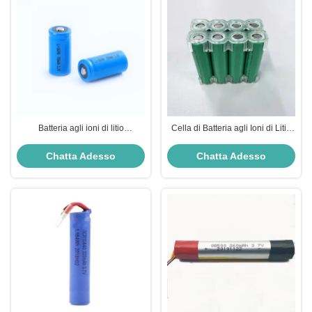
Batteria agli ioni di litio
Cella di Batteria agli Ioni di Litio
ricaricabile ICR16340 da 700
da 3,7V 3500mAh a Bassa
mAh 3,7 V per torcia e dispositivi
Temperatura -40°C Batteria
Chatta Adesso
Chatta Adesso
portatili
Ricaricabile 18650