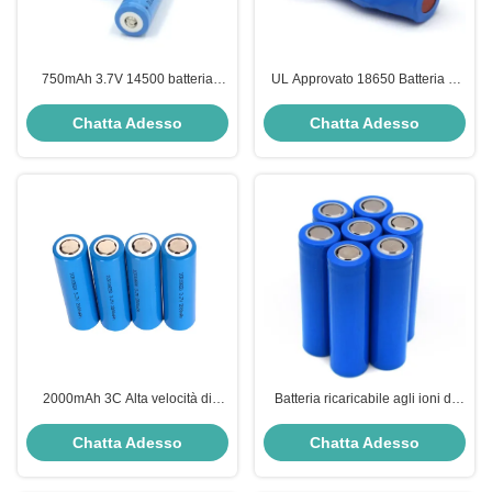
750mAh 3.7V 14500 batteria
UL Approvato 18650 Batteria al
ricaricabile agli ioni di litio con
litio 3.7V 2200mAh con 500 cicli
500 cicli di vita per luce solare
di vita per dispositivi portatili
Chatta Adesso
Chatta Adesso
per prato
2000mAh 3C Alta velocità di
Batteria ricaricabile agli ioni di
scarica 18650 Batteria agli ioni di
litio 18650 con capacità di 2600
litio 3.7V Ricaricabile 18*65mm
mAh e velocità di scarica 3C
Chatta Adesso
Chatta Adesso
certificata UN38.3