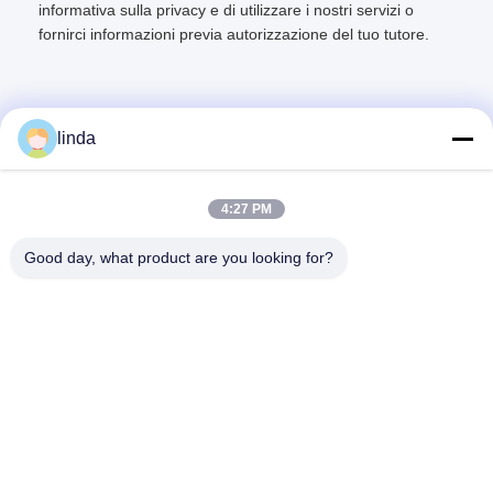
informativa sulla privacy e di utilizzare i nostri servizi o
fornirci informazioni previa autorizzazione del tuo tutore.
linda
Contatto rapido
4:27 PM
Indirizzo
Good day, what product are you looking for?
pavimento 11, costruente 9, complesso industriale di
Tianlixin, Comunità di longxi, distretto di Longgang,
Shenzhen 51800, Cina
Telefono
86-158-1721-0094
E-mail
linda@szgpebattery.com