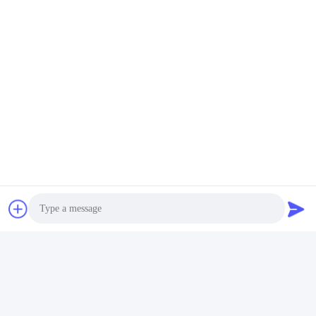
Perché scegliere noi
Tecnologia avanzata
Applicabilità in tutte le condizioni climatiche (da -30°C a
60°C)
Progettazione di batterie altamente sicure con la più
recente tecnologia di elettroliti e separatori
Copertura completa di varietà di batterie, comprese le
batterie cilindriche agli ioni di litio, le batterie polimeriche,
le batterie LiFePO4 e le batterie per lo stoccaggio
dell'energia solare
Photo
Ricerca e sviluppo