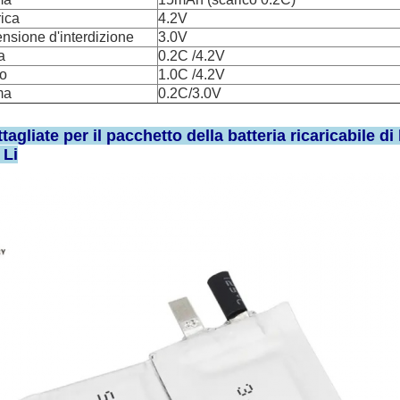
rica
4.2V
ensione d'interdizione
3.0V
a
0.2C /4.2V
o
1.0C /4.2V
ma
0.2C/3.0V
agliate per il pacchetto della batteria ricaricabile di l
 Li