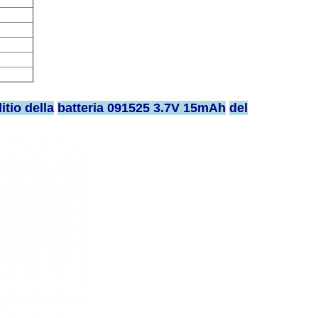
itio
della
batteria
091525 3.7V 15mAh
del