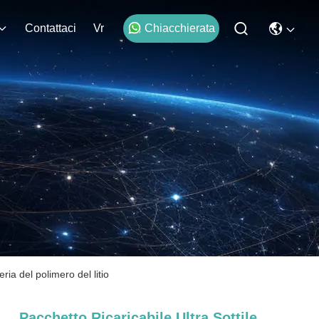
Contattaci
Vr
Chiacchierata
ria del polimero del litio
Pacchetto Ricaricabile Ultra Sottile