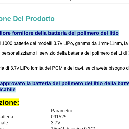
one Del Prodotto
liore fornitore della batteria del polimero del litio
i 1000 batterie dei modelli 3.7v LiPo, gamma da 1mm-11mm, l
mo personalizziamo il servizio della batteria del polimero del Li 
ria di 3.7v LiPo fornita del PCM e dei cavi, se ci avete bisogno 
pprovato la batteria del polimero del litio della batt
icabile
zione:
Parametro
atteria
091525
nale
3.7V
ma
15mAh (scarico 0.2C)