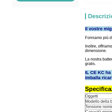
Descrizi
Il vostro mig
Forniamo più d
Inoltre, offria
dimensione.
La nostra batte
gratis.
IL CE KC ha a
imballa ricar
Specifica
Oggetti
Modello della b
Tensione nomi
Capacità mini