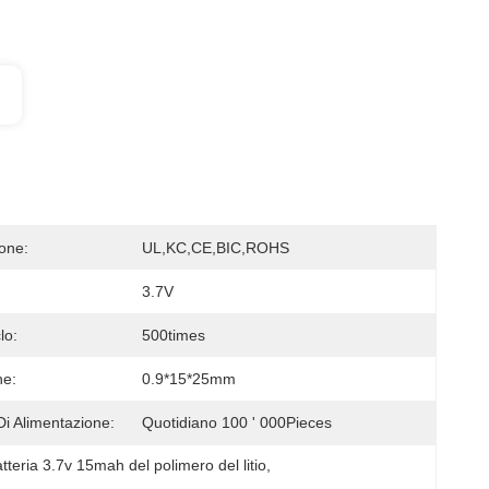
ione:
UL,KC,CE,BIC,ROHS
3.7V
lo:
500times
ne:
0.9*15*25mm
Di Alimentazione:
Quotidiano 100 ' 000Pieces
tteria 3.7v 15mah del polimero del litio
, 