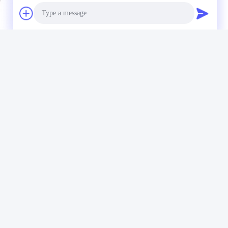
Photo
Video Call
Audio Call