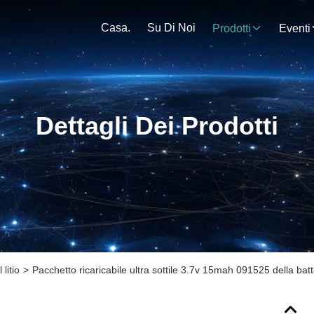
Casa.
Su Di Noi
Prodotti
Eventi
Dettagli Dei Prodotti
litio
>
Pacchetto ricaricabile ultra sottile 3.7v 15mah 091525 della batte