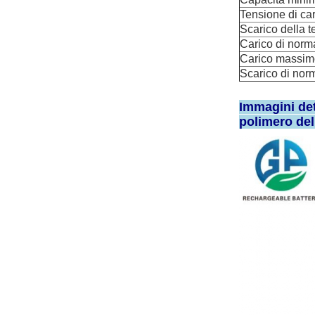
Tensione di ca
Scarico della t
Carico di norm
Carico massim
Scarico di nor
Immagini dett
polimero del