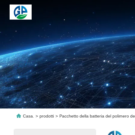
Casa.
>
prodotti
>
Pacchetto della batteria del polimero del 