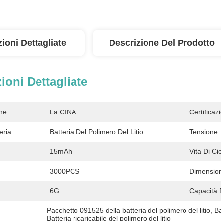
ioni Dettagliate
Descrizione Del Prodotto
ioni Dettagliate
ne:
La CINA
Certificaz
eria:
Batteria Del Polimero Del Litio
Tensione:
15mAh
Vita Di Cic
3000PCS
Dimensio
6G
Capacità 
Pacchetto 091525 della batteria del polimero del litio
, 
Ba
Batteria ricaricabile del polimero del litio