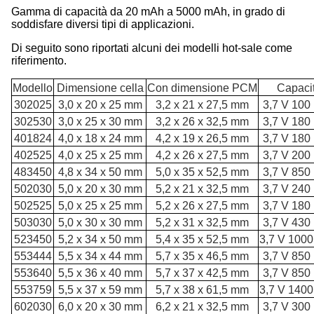
Gamma di capacità da 20 mAh a 5000 mAh, in grado di
soddisfare diversi tipi di applicazioni.
Di seguito sono riportati alcuni dei modelli hot-sale come
riferimento.
Modello
Dimensione cella
Con dimensione PCM
Capaci
302025
3,0 x 20 x 25 mm
3,2 x 21 x 27,5 mm
3,7 V 100
302530
3,0 x 25 x 30 mm
3,2 x 26 x 32,5 mm
3,7 V 180
401824
4,0 x 18 x 24 mm
4,2 x 19 x 26,5 mm
3,7 V 180
402525
4,0 x 25 x 25 mm
4,2 x 26 x 27,5 mm
3,7 V 200
483450
4,8 x 34 x 50 mm
5,0 x 35 x 52,5 mm
3,7 V 850
502030
5,0 x 20 x 30 mm
5,2 x 21 x 32,5 mm
3,7 V 240
502525
5,0 x 25 x 25 mm
5,2 x 26 x 27,5 mm
3,7 V 180
503030
5,0 x 30 x 30 mm
5,2 x 31 x 32,5 mm
3,7 V 430
523450
5,2 x 34 x 50 mm
5,4 x 35 x 52,5 mm
3,7 V 100
553444
5,5 x 34 x 44 mm
5,7 x 35 x 46,5 mm
3,7 V 850
553640
5,5 x 36 x 40 mm
5,7 x 37 x 42,5 mm
3,7 V 850
553759
5,5 x 37 x 59 mm
5,7 x 38 x 61,5 mm
3,7 V 140
602030
6,0 x 20 x 30 mm
6,2 x 21 x 32,5 mm
3,7 V 300