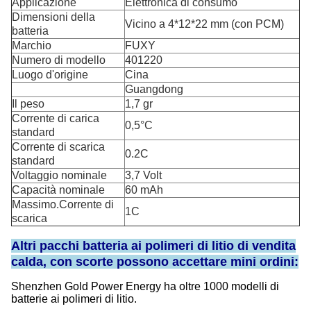
Applicazione
Elettronica di consumo
Dimensioni della
Vicino a 4*12*22 mm (con PCM)
batteria
Marchio
FUXY
Numero di modello
401220
Luogo d'origine
Cina
Guangdong
Il peso
1,7 gr
Corrente di carica
0,5°C
standard
Corrente di scarica
0.2C
standard
Voltaggio nominale
3,7 Volt
Capacità nominale
60 mAh
Massimo.Corrente di
1C
scarica
Altri pacchi batteria ai polimeri di litio di vendita
calda, con scorte possono accettare mini ordini:
Shenzhen Gold Power Energy ha oltre 1000 modelli di
batterie ai polimeri di litio.