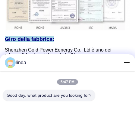
Giro della fabbrica:
Shenzhen Gold Power Eenergy Co., Ltd è uno dei
principali fornitori di batterie in Cina.
linda
Abbiamo iniziato a offrire varie batterie tra cui batteria ai
polimeri di litio, batteria agli ioni di litio, batteria LiFePO4,
e personalizzato
batteria dal 2001.
5:47 PM
Good day, what product are you looking for?