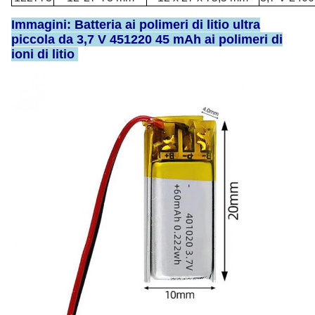
Immagini: Batteria ai polimeri di litio ultra
piccola da 3,7 V 451220 45 mAh ai polimeri di
ioni di litio