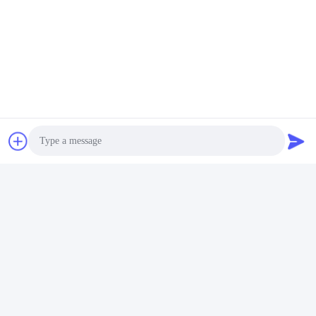
Tag:
523450 Batteria Di Lipo 3.7V 1000mah
Batteria Di UN38.3 Lipo 3.7V 1000mah
Batteria 1000mah Del Polimero Del Litio
Photo
Video Call
Contatto rapido
Audio Call
Indirizzo