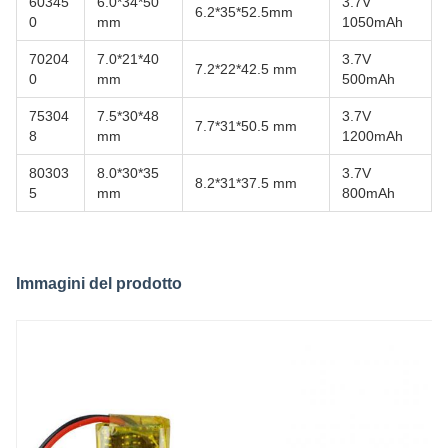
60345
6.0*34*50
3.7V
6.2*35*52.5mm
0
mm
1050mAh
70204
7.0*21*40
3.7V
7.2*22*42.5 mm
0
mm
500mAh
75304
7.5*30*48
3.7V
7.7*31*50.5 mm
8
mm
1200mAh
80303
8.0*30*35
3.7V
8.2*31*37.5 mm
5
mm
800mAh
Immagini del prodotto