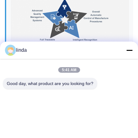
linda
Certificazioni
5:41 AM
CE, RoHs, BIS, KC, CB, UL, MSDS, UN38.3, certificato
Good day, what product are you looking for?
IEC61233.