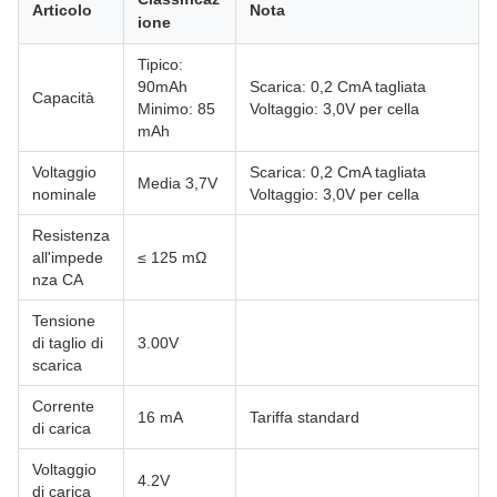
Articolo
Nota
ione
Tipico:
90mAh
Scarica: 0,2 CmA tagliata
Capacità
Minimo: 85
Voltaggio: 3,0V per cella
mAh
Voltaggio
Scarica: 0,2 CmA tagliata
Media 3,7V
nominale
Voltaggio: 3,0V per cella
Resistenza
all'impede
≤ 125 mΩ
nza CA
Tensione
di taglio di
3.00V
scarica
Corrente
16 mA
Tariffa standard
di carica
Voltaggio
4.2V
di carica