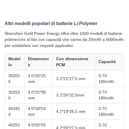
Altri modelli popolari di batterie Li-Polymer
Shenzhen Gold Power Energy offre oltre 1000 modelli di batterie
polimeriche al litio con capacità che vanno da 20mAh a 5000mAh
per soddisfare vari requisiti applicativi.
Model
Dimension
Con dimensione
Capacità
lo
e
PCM
30202
3.0*20*25
3.7V
3.2*21*27,5 mm
5
mm
100mAh
30253
3.0*25*30
3.7V
3.2*26*32.5mm
0
mm
180mAh
40182
4.0*18*24
3.7V
4.2*19*26,5 mm
4
mm
180mAh
40252
4.0*25*25
3.7V
4.2*26*27.5 mm