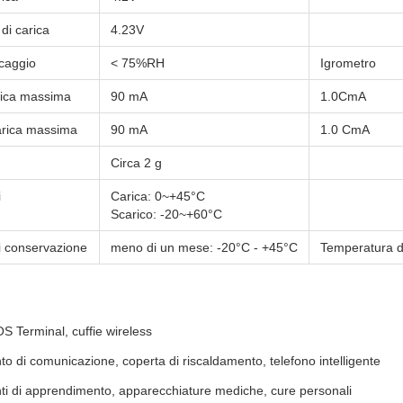
di carica
4.23V
ccaggio
< 75%RH
Igrometro
rica massima
90 mA
1.0CmA
arica massima
90 mA
1.0 CmA
Circa 2 g
i
Carica: 0~+45°C
Scarico: -20~+60°C
i conservazione
meno di un mese: -20°C - +45°C
Temperatura di
 Terminal, cuffie wireless
o di comunicazione, coperta di riscaldamento, telefono intelligente
ti di apprendimento, apparecchiature mediche, cure personali