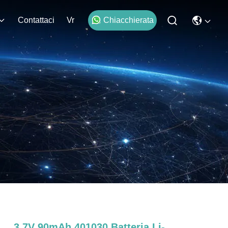
Contattaci
Vr
Chiacchierata
3.7V 90mAh 401030 Batteria Li-