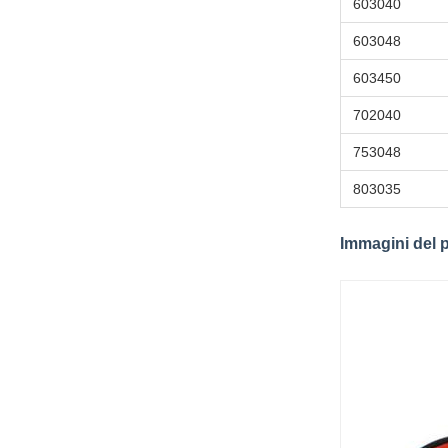
603040
603048
603450
702040
753048
803035
Immagini del 