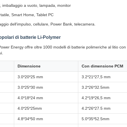
, imballaggio a vuoto, lampada, monitor
tatile, Smart Home, Tablet PC
ggio dell'impulso, cellulare, Power Bank, telecamera.
opolari di batterie Li-Polymer
wer Energy offre oltre 1000 modelli di batterie polimeriche al litio 
vi.
Dimensione
Con dimensione PCM
3.0*20*25 mm
3.2*21*27,5 mm
3.0*25*30 mm
3.2*26*32.5mm
4.0*18*24 mm
4.2*19*26,5 mm
4.0*25*25mm
4.2*26*27.5 mm
4.8*34*50 mm
5.0*35*52.5mm