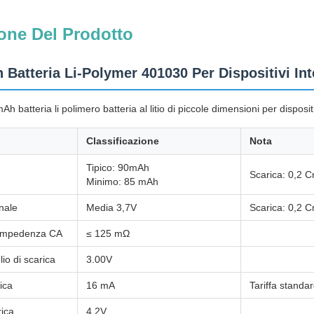
one Del Prodotto
Batteria Li-Polymer 401030 Per Dispositivi Inte
batteria li polimero batteria al litio di piccole dimensioni per dispositiv
Classificazione
Nota
Tipico: 90mAh
Scarica: 0,2 C
Minimo: 85 mAh
nale
Media 3,7V
Scarica: 0,2 C
l'impedenza CA
≤ 125 mΩ
lio di scarica
3.00V
ica
16 mA
Tariffa standa
rica
4.2V