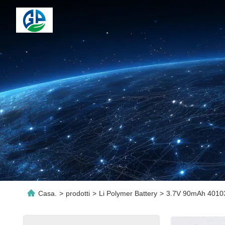
Casa.
>
prodotti
>
Li Polymer Battery
>
3.7V 90mAh 401030 B