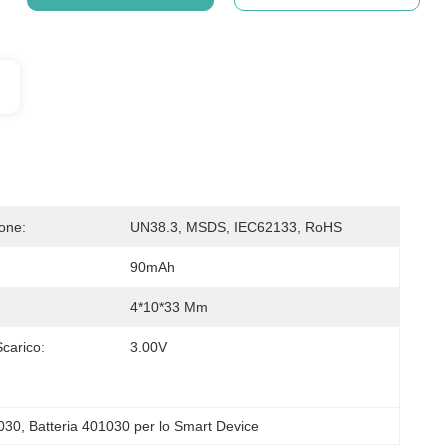
ione:
UN38.3, MSDS, IEC62133, RoHS
90mAh
4*10*33 Mm
Scarico:
3.00V
1030
, 
Batteria 401030 per lo Smart Device