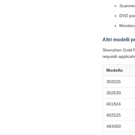
Scanner
DVD por
Monitora
Altri modelli p
Shenzhen Gold Po
requisiti applicati
Modello
302025
302530
401824
402525
483450