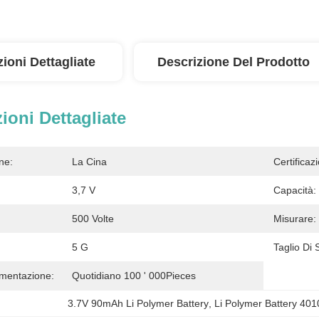
ioni Dettagliate
Descrizione Del Prodotto
ioni Dettagliate
ne:
La Cina
Certificaz
3,7 V
Capacità:
500 Volte
Misurare:
5 G
Taglio Di 
imentazione:
Quotidiano 100 ' 000Pieces
3.7V 90mAh Li Polymer Battery
, 
Li Polymer Battery 40