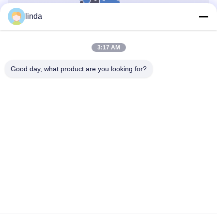
linda
3:17 AM
Certificazioni
Good day, what product are you looking for?
CE, RoHs, BIS, KC, CB, UL, MSDS, UN38.3, certificato IEC61233.