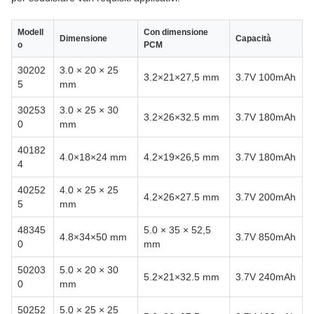
Modell
Con dimensione
Dimensione
Capacità
o
PCM
30202
3.0 × 20 × 25
3.2×21×27,5 mm
3.7V 100mAh
5
mm
30253
3.0 × 25 × 30
3.2×26×32.5 mm
3.7V 180mAh
0
mm
40182
4.0×18×24 mm
4.2×19×26,5 mm
3.7V 180mAh
4
40252
4.0 × 25 × 25
4.2×26×27.5 mm
3.7V 200mAh
5
mm
48345
5.0 × 35 × 52,5
4.8×34×50 mm
3.7V 850mAh
0
mm
50203
5.0 × 20 × 30
5.2×21×32.5 mm
3.7V 240mAh
0
mm
50252
5.0 × 25 × 25