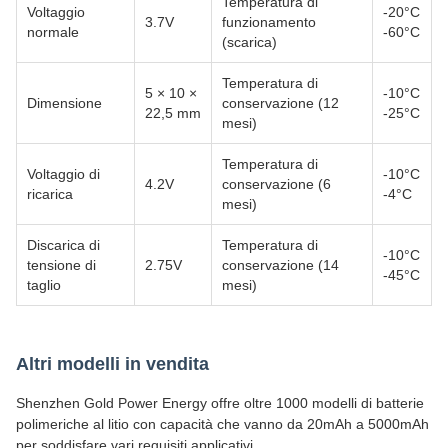
Temperatura di
Voltaggio
-20°C
3.7V
funzionamento
normale
-60°C
(scarica)
Temperatura di
5 × 10 ×
-10°C
Dimensione
conservazione (12
22,5 mm
-25°C
mesi)
Temperatura di
Voltaggio di
-10°C
4.2V
conservazione (6
ricarica
-4°C
mesi)
Discarica di
Temperatura di
-10°C
tensione di
2.75V
conservazione (14
-45°C
taglio
mesi)
Altri modelli in vendita
Shenzhen Gold Power Energy offre oltre 1000 modelli di batterie
polimeriche al litio con capacità che vanno da 20mAh a 5000mAh
per soddisfare vari requisiti applicativi.