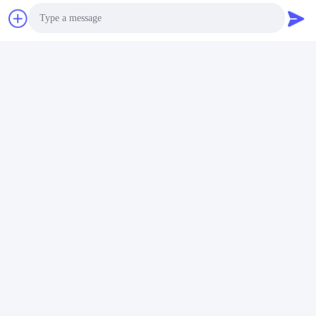
Visualizzazione della fabbrica
Photo
Shenzhen Gold Power Energy Co., Ltd è uno dei principali
fornitori di batterie in Cina.,e pacchetti di batterie personalizzati
Video Call
dal 2001.
Audio Call