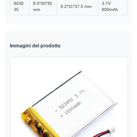
8030
8.0*30*35
3.7V
8.2*31*37.5 mm
35
mm
800mAh
Immagini del prodotto