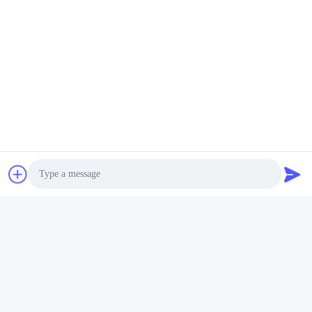
Visita alla fabbrica
Shenzhen Gold Power Energy Co., Ltd è uno dei principali
fornitori di batterie in Cina.e pacchetti di batterie
personalizzati dal 2001.
Photo
Video Call