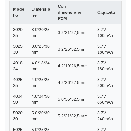
Con
Mode
Dimensio
dimensione
Capacità
llo
ne
PCM
3020
3.0*20*25
3.7V
3.2*21*27,5 mm
25
mm
100mAh
3025
3.0*25*30
3.7V
3.2*26*32.5mm
30
mm
180mAh
4018
4.0*18*24
3.7V
4.2*19*26,5 mm
24
mm
180mAh
4025
4.0*25*25
3.7V
4.2*26*27.5 mm
25
mm
200mAh
4834
4.8*34*50
3.7V
5.0*35*52.5mm
50
mm
850mAh
5020
5.0*20*30
3.7V
5.2*21*32,5 mm
30
mm
240mAh
5025
5.0*25*25
3.7V