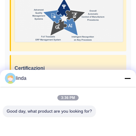
Certificazioni
linda
CE, RoHs, BIS, KC, CB, UL, MSDS, UN38.3, certificato
IEC61233.
3:36 PM
Good day, what product are you looking for?