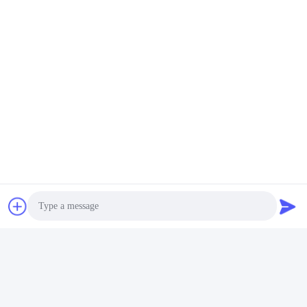
L'eccellenza nella produzione
Shenzhen Gold Power Energy Co., Ltd è uno dei principali
fornitori di batterie della Cina, che offre varie batterie tra cui Li-
polimero, ioni di litio, LiFePO4 e pacchetti di batterie
personalizzati dal 2001.
Photo