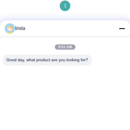
1
linda
Contatto rapido
9:51 AM
Indirizzo
Good day, what product are you looking for?
pavimento 11, costruente 9, complesso industriale di
Tianlixin, Comunità di longxi, distretto di Longgang,
Shenzhen 51800, Cina
Telefono
86-158-1721-0094
E-mail
linda@szgpebattery.com