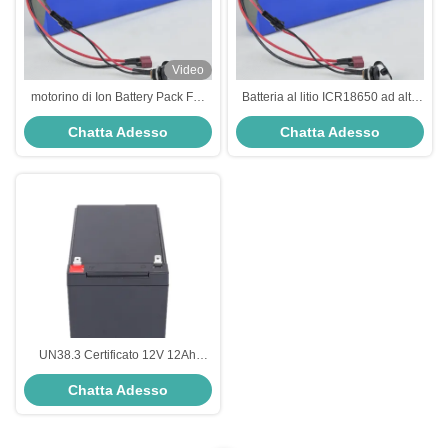
Video
motorino di Ion Battery Pack For
Batteria al litio ICR18650 ad alta
Electronic del litio 10S4P di 36V
scarica 36V 10Ah con BMS
Chatta Adesso
Chatta Adesso
10ah 18650
integrato
UN38.3 Certificato 12V 12Ah
LiFePO4 Batteria solare con 2000
Chatta Adesso
cicli di vita