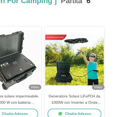
n For Camping ]
Partita
6
Video
Video
re solare impermeabile
Generatore Solare LiFePO4 da
000 W con batteria
1000W con Inverter a Onda
 - Centrale elettrica
Sinusoidale Pura - Stazione di
Chatta Adesso
Chatta Adesso
 per uso interno/esterno
Alimentazione Portatile per Uso