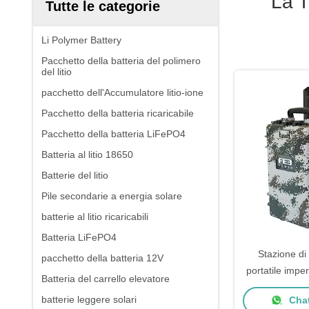
La T
Tutte le categorie
Li Polymer Battery
Pacchetto della batteria del polimero
del litio
pacchetto dell'Accumulatore litio-ione
Pacchetto della batteria ricaricabile
Pacchetto della batteria LiFePO4
Batteria al litio 18650
Batterie del litio
Pile secondarie a energia solare
batterie al litio ricaricabili
Batteria LiFePO4
Stazione di
pacchetto della batteria 12V
portatile imp
Batteria del carrello elevatore
W con batteri
batterie leggere solari
Chat
interno