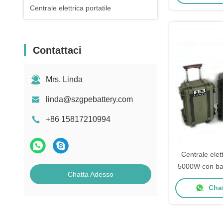
Centrale elettrica portatile
Contattaci
Mrs. Linda
linda@szgpebattery.com
+86 15817210994
Centrale elett
5000W con bat
Chatta Adesso
inverter di on
Chat
per uso in