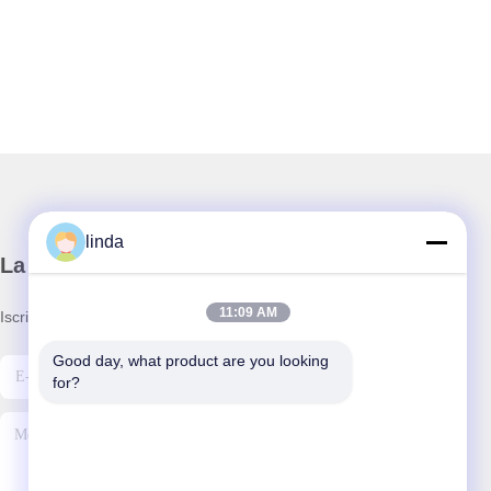
linda
La nostra newsletter
11:09 AM
Iscriviti alla nostra newsletter per sconti e altro.
Good day, what product are you looking 
for?