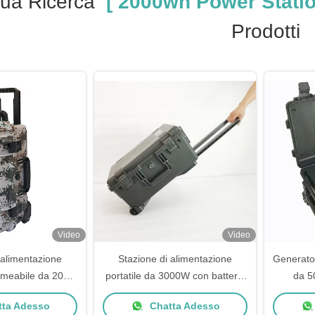
ua Ricerca
[ 2000wh Power Statio
Prodotti
Video
Video
 alimentazione
Stazione di alimentazione
Generato
ermeabile da 2000
portatile da 3000W con batteria
da 5
a LiFePO4 per uso
LiFePO4 e controller MPPT per
LiFePO4
ta Adesso
Chatta Adesso
 ed esterno
la ricarica solare
portatile