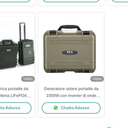
Video
Video
rica portatile da
Generatore solare portatile da
teria LiFePO4 e
1000W con inverter di onde
de sinusoide puro
sinusoide e batteria LiFePO4 da
ta Adesso
Chatta Adesso
terno/esterno
2000+ cicli per uso
interno/esterno