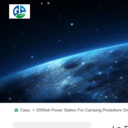
Casa.
>
2000wh Power Station For Camping Produttore On