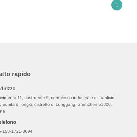
1
atto rapido
ndirizzo
vimento 11, costruente 9, complesso industriale di Tianlixin,
omunità di longxi, distretto di Longgang, Shenzhen 51800,
ina
elefono
6-158-1721-0094