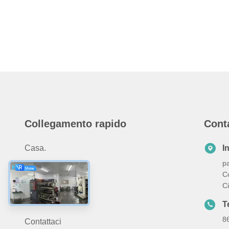
Collegamento rapido
Cont
Casa.
I
pa
Prodotti
C
Su Di Noi
C
Notizie
T
8
Contattaci