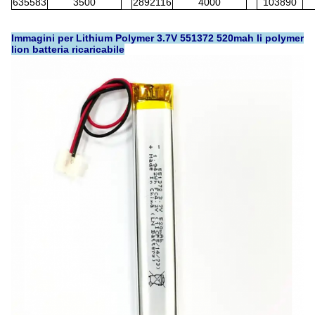
635583
3500
2892116
4000
103890
Immagini per Lithium Polymer 3.7V 551372 520mah li polymer
lion batteria ricaricabile