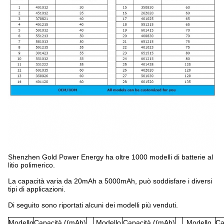
Shenzhen Gold Power Energy ha oltre 1000 modelli di batterie al
litio polimerico.
La capacità varia da 20mAh a 5000mAh, può soddisfare i diversi
tipi di applicazioni.
Di seguito sono riportati alcuni dei modelli più venduti.
Modello
Capacità ((mAh)
Modello
Capacità ((mAh)
Modello
Ca