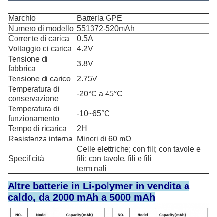
Marchio
Batteria GPE
Numero di modello
551372-520mAh
Corrente di carica
0.5A
Voltaggio di carica
4.2V
Tensione di
3.8V
fabbrica
Tensione di carico
2.75V
Temperatura di
-20°C a 45°C
conservazione
Temperatura di
-10~65°C
funzionamento
Tempo di ricarica
2H
Resistenza interna
Minori di 60 mΩ
Celle elettriche; con fili; con tavole e
Specificità
fili; con tavole, fili e fili
terminali
Altre batterie in Li-polymer in vendita a
caldo, da 2000 mAh a 5000 mAh